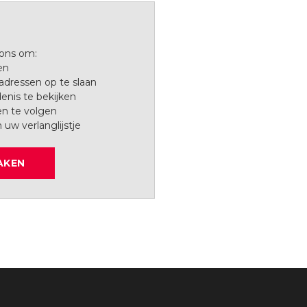
 ons om:
en
dressen op te slaan
enis te bekijken
en te volgen
n uw verlanglijstje
AKEN