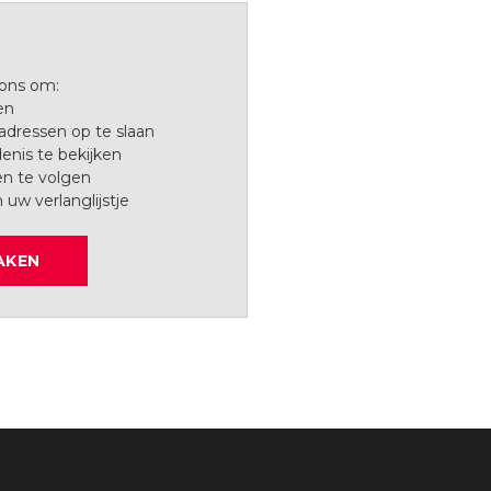
 ons om:
en
dressen op te slaan
enis te bekijken
en te volgen
n uw verlanglijstje
AKEN