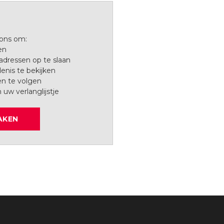
 ons om:
en
dressen op te slaan
enis te bekijken
en te volgen
n uw verlanglijstje
AKEN